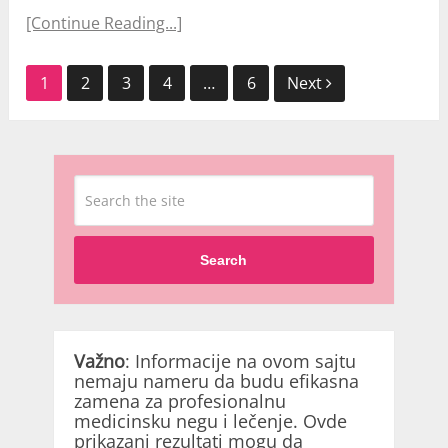
[Continue Reading...]
Кретање
1
2
3
4
…
6
Next
чланака
Search
Važno
: Informacije na ovom sajtu
nemaju nameru da budu efikasna
zamena za profesionalnu
medicinsku negu i lečenje. Ovde
prikazani rezultati mogu da