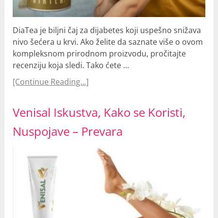
DiaTea je biljni čaj za dijabetes koji uspešno snižava
nivo šećera u krvi. Ako želite da saznate više o ovom
kompleksnom prirodnom proizvodu, pročitajte
recenziju koja sledi. Tako ćete …
[Continue Reading...]
Venisal Iskustva, Kako se Koristi,
Nuspojave – Prevara