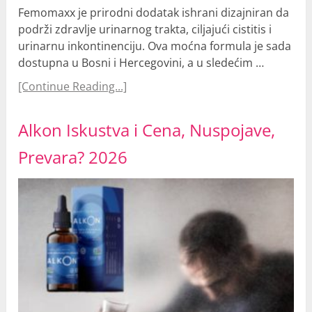
Femomaxx je prirodni dodatak ishrani dizajniran da
podrži zdravlje urinarnog trakta, ciljajući cistitis i
urinarnu inkontinenciju. Ova moćna formula je sada
dostupna u Bosni i Hercegovini, a u sledećim …
[Continue Reading...]
Alkon Iskustva i Cena, Nuspojave,
Prevara? 2026