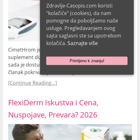
Zdravlje-Casopis.com koristi
"kolačiće" (cookies), da nam
pomogne da poboljšamo naše
usluge. Pregledavanjem ovog
sajta saglasni ste sa upotrebom
kolačića.
Saznajte više
CimetHrom je nedavno predstavljeni dijetetski
suplement dizajniran da podrži kontrolu dijabetesa i
Primljeno k znanju!
sada je dostupan u Srbiji i Bosni i Hercegovini. Ovaj
članak pokriva ključne detalje, kao što su: …
[Continue Reading...]
FlexiDerm Iskustva i Cena,
Nuspojave, Prevara? 2026