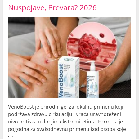
Nuspojave, Prevara? 2026
VenoBoost je prirodni gel za lokalnu primenu koji
podržava zdravu cirkulaciju i vraća uravnoteženi
nivo pritiska u donjim ekstremitetima. Formula je
pogodna za svakodnevnu primenu kod osoba koje
se …