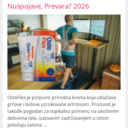
Nuspojave, Prevara? 2026
OsteFlex je potpuno prirodna krema koja ublažava
grčeve i bolove uzrokovane artritisom. Proizvod je
takođe pogodan za topikalnu primenu na ukočenim
delovima tela, izazvanim zadržavanjem u istom
položaju satima. …