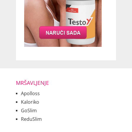
MRŠAVLJENJE
Apolloss
Kaloriko
GoSlim
ReduSlim