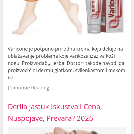
Varicone je potpuno prirodna krema koja deluje na
ublažavanje problema koje varikoza izaziva koži
nogu. Proizvođač „Herbal Doctor“ takođe navodi da
proizvod čini dermu glatkom, svilenkastom i mekom
na …
[Continue Reading...]
Derila jastuk Iskustva i Cena,
Nuspojave, Prevara? 2026