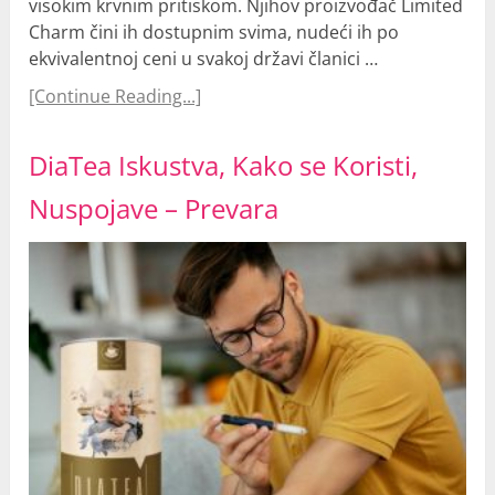
visokim krvnim pritiskom. Njihov proizvođač Limited
Charm čini ih dostupnim svima, nudeći ih po
ekvivalentnoj ceni u svakoj državi članici …
[Continue Reading...]
DiaTea Iskustva, Kako se Koristi,
Nuspojave – Prevara