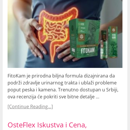
FitoKam je prirodna biljna formula dizajnirana da
podrži zdravlje urinarnog trakta i ublaži probleme
poput peska i kamena. Trenutno dostupan u Srbiji,
ova recenzija će pokriti sve bitne detalje …
[Continue Reading...]
OsteFlex Iskustva i Cena,