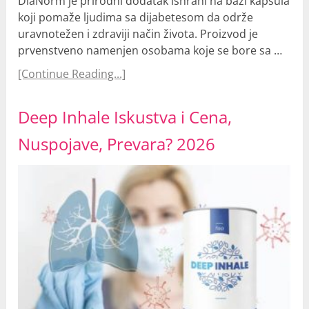
DiaNorm je prirodni dodatak ishrani na bazi kapsula
koji pomaže ljudima sa dijabetesom da održe
uravnotežen i zdraviji način života. Proizvod je
prvenstveno namenjen osobama koje se bore sa …
[Continue Reading...]
Deep Inhale Iskustva i Cena,
Nuspojave, Prevara? 2026