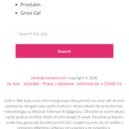
Prostatin
Grovi Gel
Search
zdravlje-casopis.com
Copyright © 2026.
Za Nas
·
Kontakti
·
Prava i Obaveze
·
Informacije o COVID-19
Važno: Bilo koja vrsta informacija koju ćete pronaći na ovoj veb stranici
postoji da obogati vašu opštu kulturu i ne bi trebalo da se koristi kao
metodologija za efikasan tretman ili dijagnozu. Obratite se svom lekaru
opšte prakse da biste dobili stručni recept ili savet. Rezultati prikazani
ovde nisu garancija da ćete postići isto. Imajte na umu da se razlike u
opisanim efektima razlikuju od pojedinca do pojedinca.