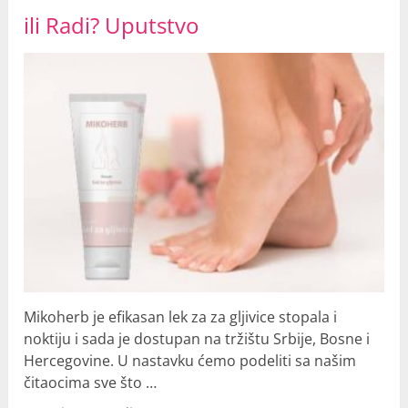
ili Radi? Uputstvo
Mikoherb je efikasan lek za za gljivice stopala i
noktiju i sada je dostupan na tržištu Srbije, Bosne i
Hercegovine. U nastavku ćemo podeliti sa našim
čitaocima sve što …