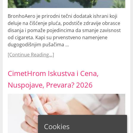
BronhoAero je prirodni tečni dodatak ishrani koji
deluje na čišćenje pluća, podstiče zdravije obrasce
disanja i pomaže pojedincima da smanje zavisnost
od cigareta. Kapi su prvenstveno namenjene
dugogodišnjim pušačima …
[Continue Reading...]
CimetHrom Iskustva i Cena,
Nuspojave, Prevara? 2026
Cookies