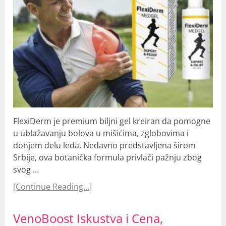
FlexiDerm je premium biljni gel kreiran da pomogne
u ublažavanju bolova u mišićima, zglobovima i
donjem delu leđa. Nedavno predstavljena širom
Srbije, ova botanička formula privlači pažnju zbog
svog …
[Continue Reading...]
VenoBoost Iskustva i Cena,