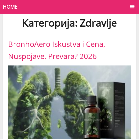
HOME
Категорија:
Zdravlje
BronhoAero Iskustva i Cena,
Nuspojave, Prevara? 2026