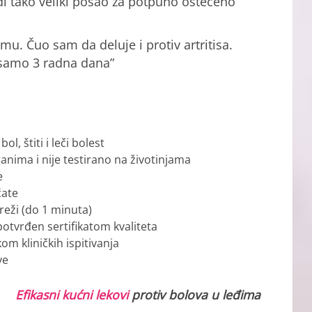
i tako veliki posao za potpuno oštećeno
mu. Čuo sam da deluje i protiv artritisa.
 samo 3 radna dana”
l, štiti i leči bolest
nima i nije testirano na životinjama
e
́ate
eži (do 1 minuta)
potvrđen sertifikatom kvaliteta
om kliničkih ispitivanja
ve
Efikasni kućni lekovi
protiv bolova u leđima