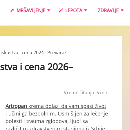
MRŠAVLJENJE
LEPOTA
ZDRAVLJE
iskustva i cena 2024– Prevara?
stva i cena 2026–
Vreme čitanja:
6
min
Artropan
krema dolazi da vam spasi život
i učini ga bezbolnim.
Osmišljen za lečenje
bolesti i trauma zglobova, ljudi sa
različitim zdravstvenim stanjima iz Srbije