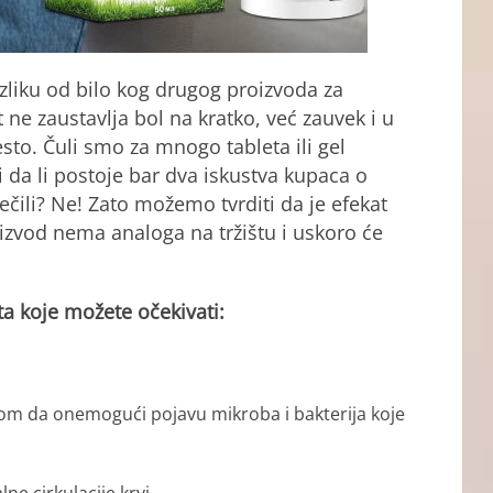
azliku od bilo kog drugog proizvoda za
 ne zaustavlja bol na kratko, već zauvek i u
o. Čuli smo za mnogo tableta ili gel
i da li postoje bar dva iskustva kupaca o
ečili? Ne! Zato možemo tvrditi da je efekat
zvod nema analoga na tržištu i uskoro će
ta koje možete očekivati:
om da onemogući pojavu mikroba i bakterija koje
e cirkulacije krvi