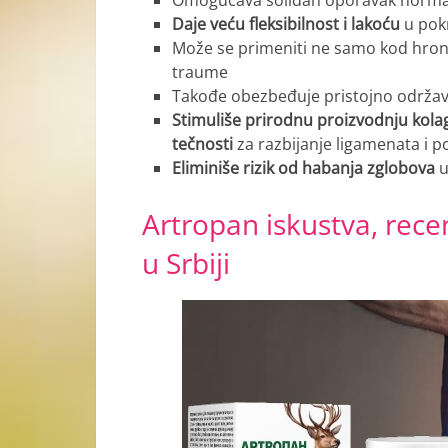
Daje veću fleksibilnost i lakoću
u pok
Može se primeniti ne samo kod hronič
traume
Takođe obezbeđuje pristojno održavan
Stimuliše prirodnu proizvodnju kolage
tečnosti
za razbijanje ligamenata i
Eliminiše rizik od habanja zglobova
u
Artropan iskustva, rec
u Srbiji