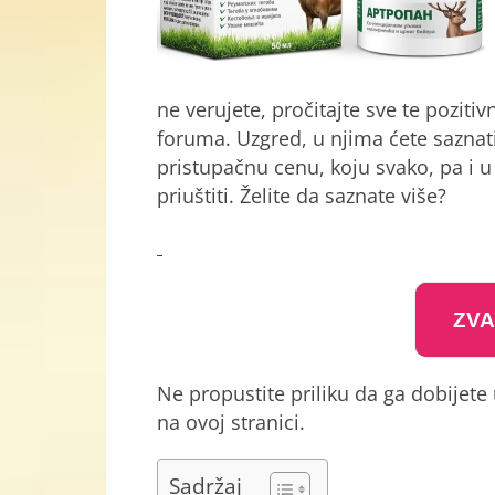
ne verujete, pročitajte sve te pozit
foruma. Uzgred, u njima ćete saznati
pristupačnu cenu, koju svako, pa i
priuštiti. Želite da saznate više?
ZVA
Ne propustite priliku da ga dobijet
na ovoj stranici.
Sadržaj