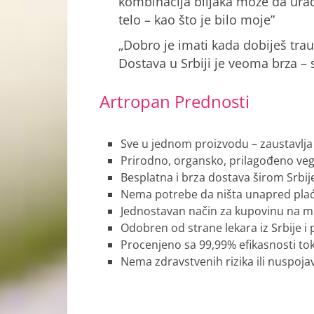
kombinacija biljaka može da urad
telo – kao što je bilo moje”
„Dobro je imati kada dobiješ trau
Dostava u Srbiji je veoma brza –
Artropan Prednosti
Sve u jednom proizvodu – zaustavlja bo
Prirodno, organsko, prilagođeno vega
Besplatna i brza dostava širom Srbij
Nema potrebe da ništa unapred plac
Jednostavan način za kupovinu na mr
Odobren od strane lekara iz Srbije i 
Procenjeno sa 99,99% efikasnosti tok
Nema zdravstvenih rizika ili nuspoja