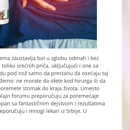
rema zaustavlja bol u zglobu odmah i bez
liko srećnih priča, uključujući i one sa
odu pod nož samo da prestanu da osećaju taj
žemo: ne morate da idete kod hirurga ili da
poremete stomak do kraja života. Umesto
nlajn forumu preporučuju za poremećaje
opan sa fantastičnim dejstvom i rezultatima
eporučuju i mnogi lekari iz Srbije. U