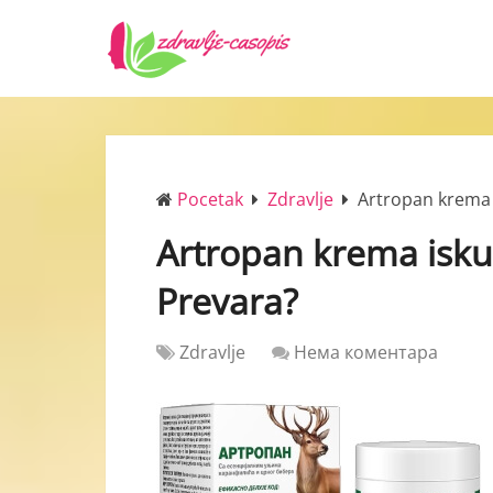
Pocetak
Zdravlje
Artropan krema 
Artropan krema isku
Prevara?
Zdravlje
Нема коментара