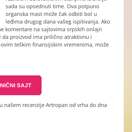
sada su opsednuti time. Ova potpuno
organska mast može čak odbiti bol u
leđima drugog dana vašeg ispitivanja. Ako
ivne komentare na sajtovima srpskih onlajn
 da proizvod ima prilično atraktivnu i
 u ovim teškim finansijskim vremenima, može
NIČNI SAJT
e u našem recenzije Artropan od vrha do dna