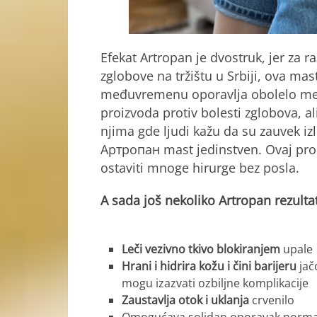
Efekat Artropan je dvostruk, jer za r
zglobove na tržištu u Srbiji, ova mast
međuvremenu oporavlja obolelo mest
proizvoda protiv bolesti zglobova, al
njima gde ljudi kažu da su zauvek izl
Артропан mast jedinstven. Ovaj proi
ostaviti mnoge hirurge bez posla.
A sada još nekoliko Artropan rezulta
Leči vezivno tkivo blokiranjem
upale
Hrani i hidrira kožu i čini barijeru
jač
mogu izazvati ozbiljne komplikacije
Zaustavlja otok i uklanja
crvenilo
Omogućava solidan oporavak normaln