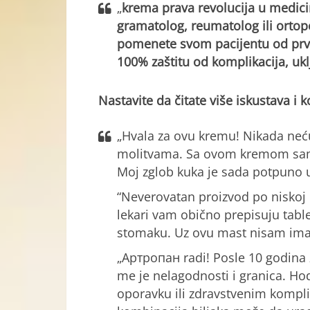
„
krema prava revolucija u medici
gramatolog, reumatolog ili ortop
pomenete svom pacijentu od prve 
100% zaštitu od komplikacija, uklj
Nastavite da čitate više iskustava i
„Hvala za ovu kremu! Nikada neć
molitvama. Sa ovom kremom sam v
Moj zglob kuka je sada potpuno u
“Neverovatan proizvod po niskoj c
lekari vam obično prepisuju table
stomaku. Uz ovu mast nisam ima
„Артропан radi! Posle 10 godina
me je nelagodnosti i granica. Hod
oporavku ili zdravstvenim kompl