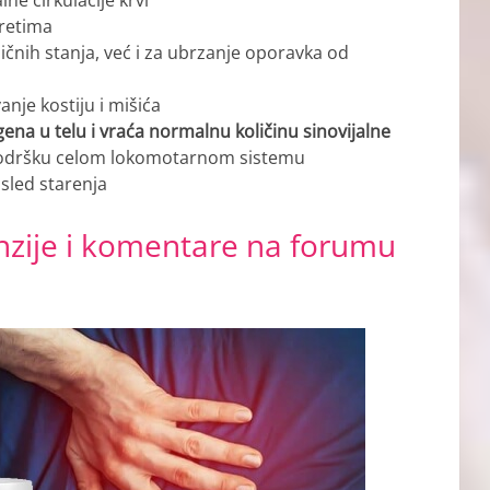
retima
nih stanja, već i za ubrzanje oporavka od
je kostiju i mišića
na u telu i vraća normalnu količinu sinovijalne
 podršku celom lokomotarnom sistemu
sled starenja
enzije i komentare na forumu