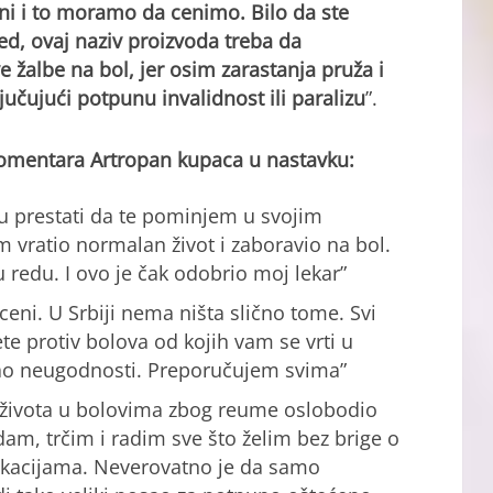
ni i to moramo da cenimo. Bilo da ste
ed, ovaj naziv proizvoda treba da
žalbe na bol, jer osim zarastanja pruža i
učujući potpunu invalidnost ili paralizu
”.
 komentara Artropan kupaca u nastavku:
u prestati da te pominjem u svojim
ratio normalan život i zaboravio na bol.
 redu. I ovo je čak odobrio moj lekar”
eni. U Srbiji nema ništa slično tome. Svi
te protiv bolova od kojih vam se vrti u
o neugodnosti. Preporučujem svima”
 života u bolovima zbog reume oslobodio
am, trčim i radim sve što želim bez brige o
ikacijama. Neverovatno je da samo