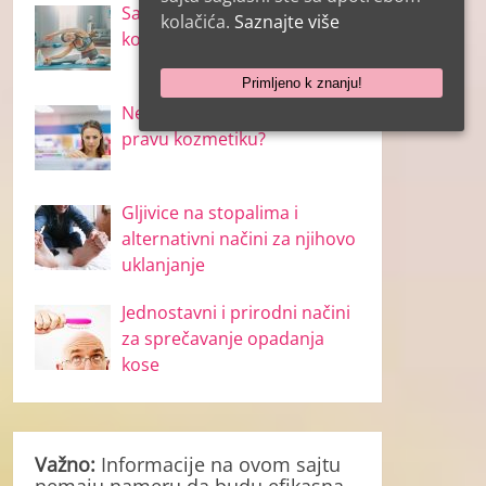
Sagorite 500 kalorija dok ste
kolačića.
Saznajte više
kod kuće
Primljeno k znanju!
Nega lica – kako odabrati
pravu kozmetiku?
Gljivice na stopalima i
alternativni načini za njihovo
uklanjanje
Jednostavni i prirodni načini
za sprečavanje opadanja
kose
Važno:
Informacije na ovom sajtu