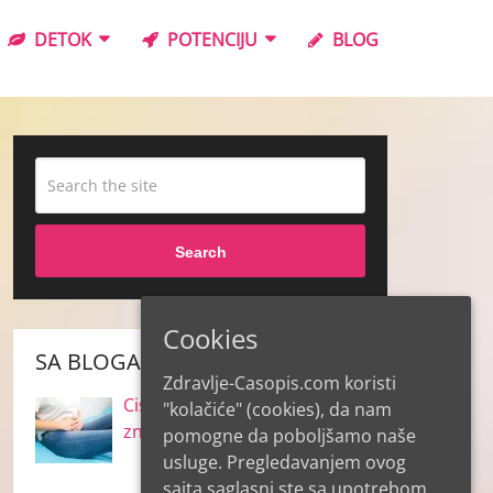
DETOK
POTENCIJU
BLOG
Search
Cookies
SA BLOGA
Zdravlje-Casopis.com koristi
Cistitis i inkontinencija – šta
"kolačiće" (cookies), da nam
znamo o njima
pomogne da poboljšamo naše
usluge. Pregledavanjem ovog
sajta saglasni ste sa upotrebom