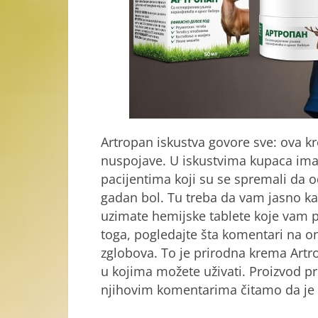
Artropan iskustva govore sve: ova k
nuspojave. U iskustvima kupaca ima to
pacijentima koji su se spremali da 
gadan bol. Tu treba da vam jasno ka
uzimate hemijske tablete koje vam 
toga, pogledajte šta komentari na o
zglobova. To je prirodna krema Artr
u kojima možete uživati. Proizvod pr
njihovim komentarima čitamo da je