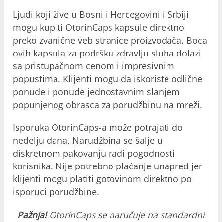
Ljudi koji žive u Bosni i Hercegovini i Srbiji
mogu kupiti OtorinCaps kapsule direktno
preko zvanične veb stranice proizvođača. Boca
ovih kapsula za podršku zdravlju sluha dolazi
sa pristupačnom cenom i impresivnim
popustima. Klijenti mogu da iskoriste odlične
ponude i ponude jednostavnim slanjem
popunjenog obrasca za porudžbinu na mreži.
Isporuka OtorinCaps-a može potrajati do
nedelju dana. Narudžbina se šalje u
diskretnom pakovanju radi pogodnosti
korisnika. Nije potrebno plaćanje unapred jer
klijenti mogu platiti gotovinom direktno po
isporuci porudžbine.
Pažnja!
OtorinCaps se naručuje na standardni