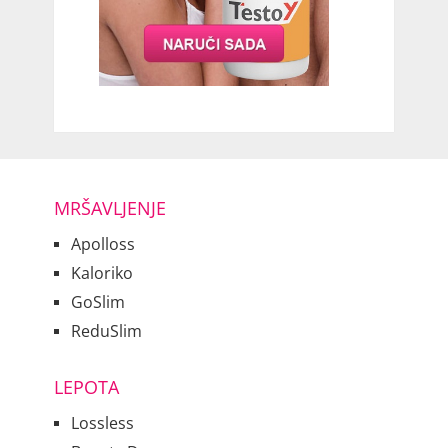
MRŠAVLJENJE
Apolloss
Kaloriko
GoSlim
ReduSlim
LEPOTA
Lossless