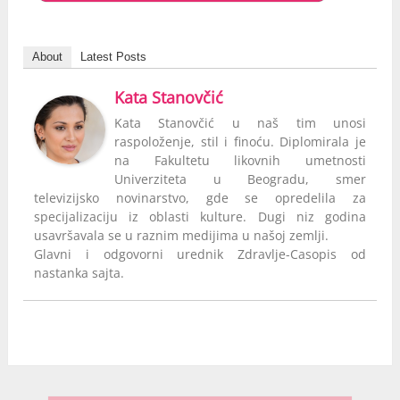
About
Latest Posts
Kata Stanovčić
Kata Stanovčić u naš tim unosi
raspoloženje, stil i finoću. Diplomirala je
na Fakultetu likovnih umetnosti
Univerziteta u Beogradu, smer
televizijsko novinarstvo, gde se opredelila za
specijalizaciju iz oblasti kulture. Dugi niz godina
usavršavala se u raznim medijima u našoj zemlji.
Glavni i odgovorni urednik Zdravlje-Casopis od
nastanka sajta.