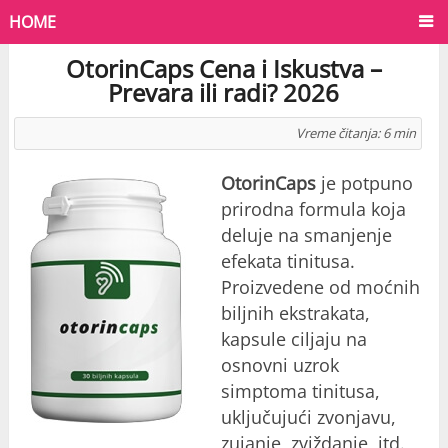
HOME
OtorinCaps Cena i Iskustva –
Prevara ili radi? 2026
Vreme čitanja:
6
min
OtorinCaps
je potpuno
prirodna formula koja
deluje na smanjenje
efekata tinitusa.
Proizvedene od moćnih
biljnih ekstrakata,
kapsule ciljaju na
osnovni uzrok
simptoma tinitusa,
uključujući zvonjavu,
zujanje, zviždanje, itd.