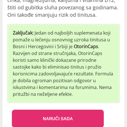
cinka, magnezijuma, kalijuma i vitamina D12,
štiti od gubitka sluha povezanog sa godinama.
Oni takođe smanjuju rizik od tinitusa.
Zaključak:
Jedan od najboljih suplemenata koji
pomaže u lečenju osnovnog uzroka tinitusa u
Bosni i Hercegovini i Srbiji je
OtorinCaps
.
Razvijen od strane stručnjaka, OtorinCaps
koristi samo klinički dokazane prirodne
sastojke kako bi eliminisao tinitus i pružio
korisnicima zadovoljavajuće rezultate. Formula
je dobila ogroman pozitivan odgovor u
iskustvima i komentarima na forumima. Nema
pritužbi na neželjene efekte.
NARUČI SADA