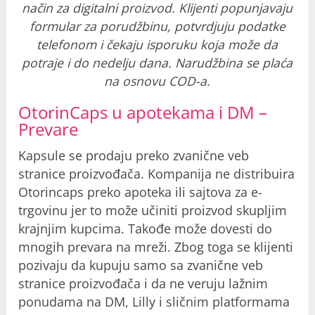
način za digitalni proizvod. Klijenti popunjavaju
formular za porudžbinu, potvrdjuju podatke
telefonom i čekaju isporuku koja može da
potraje i do nedelju dana. Narudžbina se plaća
na osnovu COD-a.
OtorinCaps u apotekama i DM –
Prevare
Kapsule se prodaju preko zvanične veb
stranice proizvođača. Kompanija ne distribuira
Otorincaps preko apoteka ili sajtova za e-
trgovinu jer to može učiniti proizvod skupljim
krajnjim kupcima. Takođe može dovesti do
mnogih prevara na mreži. Zbog toga se klijenti
pozivaju da kupuju samo sa zvanične veb
stranice proizvođača i da ne veruju lažnim
ponudama na DM, Lilly i sličnim platformama