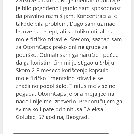
zvukove u ušima. Moje mentalno zdravlje
je bilo pogođeno i gubio sam sposobnost
da pravilno razmišljam. Koncentracija je
takođe bila problem. Dugo sam uzimao
lekove na recept, ali su toliko uticali na
moje fizičko zdravlje. Srećom, saznao sam
za OtorinCaps preko online grupe za
podršku. Odmah sam ga naručio i počeo
da ga koristim čim mi je stigao u Srbiju.
Skoro 2-3 meseca korišćenja kapsula,
moje fizičko i mentalno zdravlje se
značajno poboljšalo. Tinitus me više ne
pogađa. OtorinCaps je bila moja jedina
nada i nije me izneverio. Preporučujem ga
svima koji pate od tinitusa.” Aleksa
Golubić, 57 godina, Beograd.