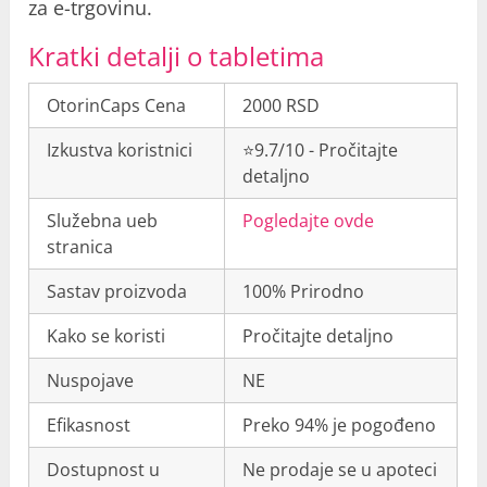
za e-trgovinu.
Kratki detalji o tabletima
OtorinCaps Cena
2000 RSD
Izkustva koristnici
⭐9.7/10 - Pročitajte
detaljno
Služebna ueb
Pogledajte ovde
stranica
Sastav proizvoda
100% Prirodno
Kako se koristi
Pročitajte detaljno
Nuspojave
NE
Efikasnost
Preko 94% je pogođeno
Dostupnost u
Ne prodaje se u apoteci