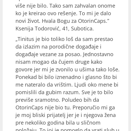
više nije bilo. Tako sam zahvalan onome
ko je kreirao ovo rešenje. To mi je dalo
novi život. Hvala Bogu za OtorinCaps.”
Ksenija Todorović, 41, Subotica.
„Tinitus je bio toliko loš da sam prestao
da izlazim na porodične događaje i
događaje vezane za posao. Jednostavno
nisam mogao da čujem druge kako
govore jer mi je zvonilo u ušima tako loše.
Ponekad bi bilo iznenadno i glasno što bi
me nateralo da vrištim. Ljudi oko mene bi
pomislili da gubim razum. Sve je to bilo
previše sramotno. Poludeo bih da
OtorinCaps nije bio tu. Preporučio mi ga
je moj bliski prijatelj jer je i njegova žena
pre nekoliko godina bila u sličnom
položaju. To joj je pomoglo da vrati sluh u