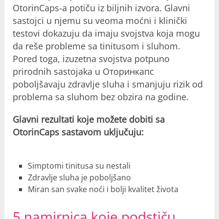
OtorinCaps-a potiču iz biljnih izvora. Glavni
sastojci u njemu su veoma moćni i klinički
testovi dokazuju da imaju svojstva koja mogu
da reše probleme sa tinitusom i sluhom.
Pored toga, izuzetna svojstva potpuno
prirodnih sastojaka u Оторинкапс
poboljšavaju zdravlje sluha i smanjuju rizik od
problema sa sluhom bez obzira na godine.
Glavni rezultati koje možete dobiti sa
OtorinCaps sastavom uključuju:
Simptomi tinitusa su nestali
Zdravlje sluha je poboljšano
Miran san svake noći i bolji kvalitet života
5 namirnica koje podstiču