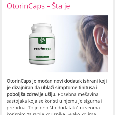
OtorinCaps – Šta je
OtorinCaps je moćan novi dodatak ishrani koji
je dizajniran da ublaži simptome tinitusa i
poboljša zdravlje ušiju
. Posebna mešavina
sastojaka koja se koristi u njemu je sigurna i
prirodna. To je ono što dodatak čini veoma
korisnim za svoje korisnike. Svako ko ima