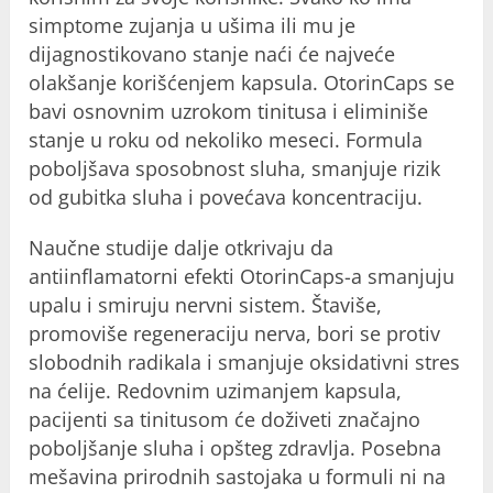
simptome zujanja u ušima ili mu je
dijagnostikovano stanje naći će najveće
olakšanje korišćenjem kapsula. OtorinCaps se
bavi osnovnim uzrokom tinitusa i eliminiše
stanje u roku od nekoliko meseci. Formula
poboljšava sposobnost sluha, smanjuje rizik
od gubitka sluha i povećava koncentraciju.
Naučne studije dalje otkrivaju da
antiinflamatorni efekti OtorinCaps-a smanjuju
upalu i smiruju nervni sistem. Štaviše,
promoviše regeneraciju nerva, bori se protiv
slobodnih radikala i smanjuje oksidativni stres
na ćelije. Redovnim uzimanjem kapsula,
pacijenti sa tinitusom će doživeti značajno
poboljšanje sluha i opšteg zdravlja. Posebna
mešavina prirodnih sastojaka u formuli ni na