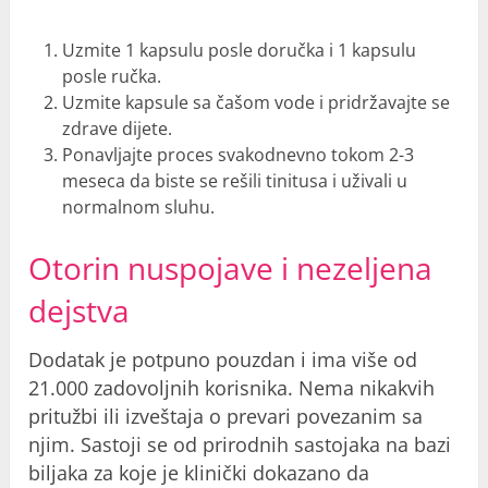
Uzmite 1 kapsulu posle doručka i 1 kapsulu
posle ručka.
Uzmite kapsule sa čašom vode i pridržavajte se
zdrave dijete.
Ponavljajte proces svakodnevno tokom 2-3
meseca da biste se rešili tinitusa i uživali u
normalnom sluhu.
Otorin nuspojave i
nezeljena
dejstva
Dodatak je potpuno pouzdan i ima više od
21.000 zadovoljnih korisnika. Nema nikakvih
pritužbi ili izveštaja o prevari povezanim sa
njim. Sastoji se od prirodnih sastojaka na bazi
biljaka za koje je klinički dokazano da