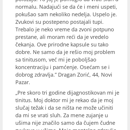
normalu. Nadajući se da će i meni uspeti,
pokušao sam nekoliko nedelja. Uspelo je.
Zvukovi su postepeno postajali tupi.
Trebalo je neko vreme da zvoni potpuno
prestane, ali moram reći da je vredelo
čekanja. Ove prirodne kapsule su tako
dobre. Ne samo da je rešio moj problem
sa tinitusom, već mi je poboljšao
koncentraciju i pamćenje. Osećam se i
dobrog zdravlja.” Dragan Zorić, 44, Novi
Pazar.
„Pre skoro tri godine dijagnostikovan mi je
tinitus. Moj doktor mi je rekao da je moj
slučaj težak i da se ništa ne može učiniti
da mi se vrati sluh. Za mene zujanje u
ušima nije značilo samo da čujem čudne