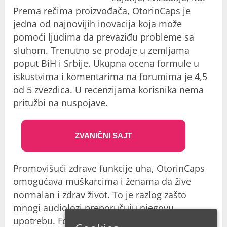
Prema rečima proizvođača, OtorinCaps je
jedna od najnovijih inovacija koja može
pomoći ljudima da prevaziđu probleme sa
sluhom. Trenutno se prodaje u zemljama
poput BiH i Srbije. Ukupna ocena formule u
iskustvima i komentarima na forumima je 4,5
od 5 zvezdica. U recenzijama korisnika nema
pritužbi na nuspojave.
ZVANIČNI SAJT
Promovišući zdrave funkcije uha, OtorinCaps
omogućava muškarcima i ženama da žive
normalan i zdrav život. To je razlog zašto
mnogi audiolozi preporučuju njegovu
upotrebu. Formula ne izaziva nikakve