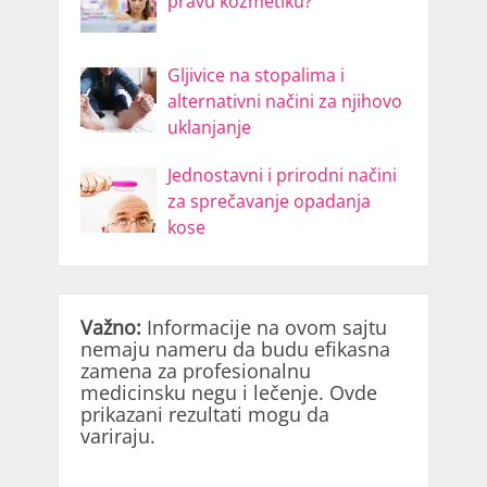
pravu kozmetiku?
Gljivice na stopalima i
alternativni načini za njihovo
uklanjanje
Jednostavni i prirodni načini
za sprečavanje opadanja
kose
Važno:
Informacije na ovom sajtu
nemaju nameru da budu efikasna
zamena za profesionalnu
medicinsku negu i lečenje. Ovde
prikazani rezultati mogu da
variraju.