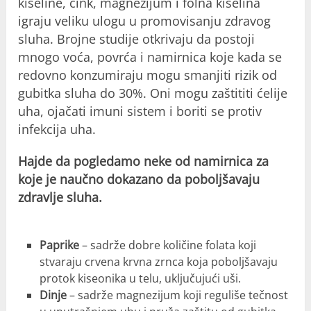
kiseline, cink, magnezijum i folna kiselina
igraju veliku ulogu u promovisanju zdravog
sluha. Brojne studije otkrivaju da postoji
mnogo voća, povrća i namirnica koje kada se
redovno konzumiraju mogu smanjiti rizik od
gubitka sluha do 30%. Oni mogu zaštititi ćelije
uha, ojačati imuni sistem i boriti se protiv
infekcija uha.
Hajde da pogledamo neke od namirnica za
koje je naučno dokazano da poboljšavaju
zdravlje sluha.
Paprike
– sadrže dobre količine folata koji
stvaraju crvena krvna zrnca koja poboljšavaju
protok kiseonika u telu, uključujući uši.
Dinje
– sadrže magnezijum koji reguliše tečnost