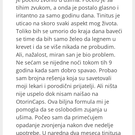
tihim zvukom, a onda je postalo glasno i
iritantno za samo godinu dana. Tinitus je
uticao na skoro svaki aspekt mog života.
Toliko bih se umorio do kraja dana baveći
se time da bih samo želeo da legnem u
krevet i da se više nikada ne probudim.
Ali, nažalost, miran san je bio problem.
Ne sećam se nijedne noći tokom tih 9
godina kada sam dobro spavao. Probao
sam brojna rešenja koja su savetovali
moji lekari i porodični prijatelji. Ali ništa
nije uspelo dok nisam naišao na
OtorinCaps. Ova biljna formula mi je
pomogla da se oslobodim zujanja u
ušima. Počeo sam da primećujem
opadanje zvonjenja nakon dve nedelje
upotrebe. U naredna dva meseca tinitusa