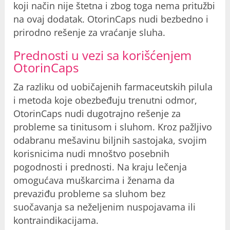
koji način nije štetna i zbog toga nema pritužbi
na ovaj dodatak. OtorinCaps nudi bezbedno i
prirodno rešenje za vraćanje sluha.
Prednosti u vezi sa korišćenjem
OtorinCaps
Za razliku od uobičajenih farmaceutskih pilula
i metoda koje obezbeđuju trenutni odmor,
OtorinCaps nudi dugotrajno rešenje za
probleme sa tinitusom i sluhom. Kroz pažljivo
odabranu mešavinu biljnih sastojaka, svojim
korisnicima nudi mnoštvo posebnih
pogodnosti i prednosti. Na kraju lečenja
omogućava muškarcima i ženama da
prevaziđu probleme sa sluhom bez
suočavanja sa neželjenim nuspojavama ili
kontraindikacijama.