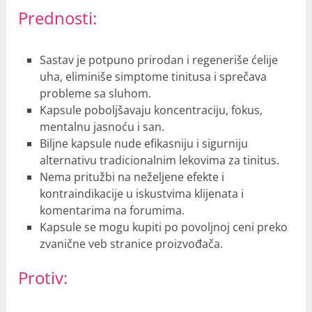
Prednosti:
Sastav je potpuno prirodan i regeneriše ćelije
uha, eliminiše simptome tinitusa i sprečava
probleme sa sluhom.
Kapsule poboljšavaju koncentraciju, fokus,
mentalnu jasnoću i san.
Biljne kapsule nude efikasniju i sigurniju
alternativu tradicionalnim lekovima za tinitus.
Nema pritužbi na neželjene efekte i
kontraindikacije u iskustvima klijenata i
komentarima na forumima.
Kapsule se mogu kupiti po povoljnoj ceni preko
zvanične veb stranice proizvođača.
Protiv: