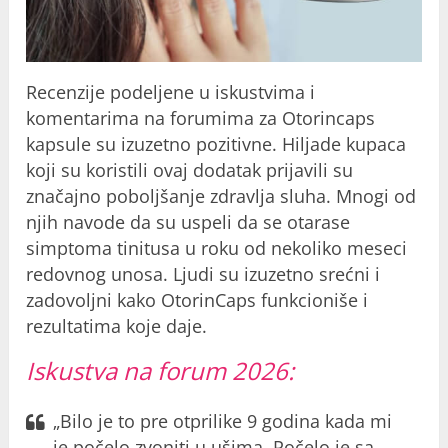
Recenzije podeljene u iskustvima i
komentarima na forumima za Otorincaps
kapsule su izuzetno pozitivne. Hiljade kupaca
koji su koristili ovaj dodatak prijavili su
značajno poboljšanje zdravlja sluha. Mnogi od
njih navode da su uspeli da se otarase
simptoma tinitusa u roku od nekoliko meseci
redovnog unosa. Ljudi su izuzetno srećni i
zadovoljni kako OtorinCaps funkcioniše i
rezultatima koje daje.
Iskustva na forum 2026:
„Bilo je to pre otprilike 9 godina kada mi
je počelo zvoniti u ušima. Počelo je sa