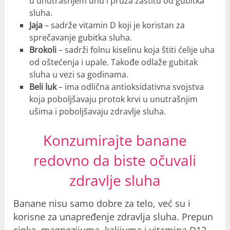
u unutrašnjem uhu i pruža zaštitu od gubitka
sluha.
Jaja
– sadrže vitamin D koji je koristan za
sprečavanje gubitka sluha.
Brokoli
– sadrži folnu kiselinu koja štiti ćelije uha
od oštećenja i upale. Takođe odlaže gubitak
sluha u vezi sa godinama.
Beli luk
– ima odlična antioksidativna svojstva
koja poboljšavaju protok krvi u unutrašnjim
ušima i poboljšavaju zdravlje sluha.
Konzumirajte banane
redovno da biste očuvali
zdravlje sluha
Banane nisu samo dobre za telo, već su i
korisne za unapređenje zdravlja sluha. Prepun