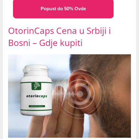
Popust do 50% Ovde
OtorinCaps Cena u Srbiji i
Bosni – Gdje kupiti