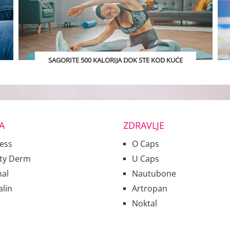
SAGORITE 500 KALORIJA DOK STE KOD KUĆE
A
ZDRAVLJE
less
O Caps
ty Derm
U Caps
al
Nautubone
alin
Artropan
Noktal