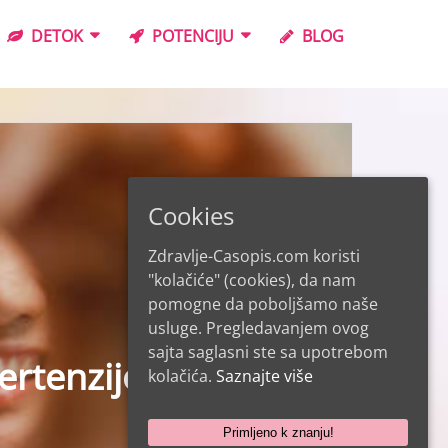
DETOK
POTENCIJU
BLOG
Cookies
Zdravlje-Casopis.com koristi
"kolačiće" (cookies), da nam
pomogne da poboljšamo naše
usluge. Pregledavanjem ovog
sajta saglasni ste sa upotrebom
kupaca i cena?
kolačića.
Saznajte više
Primljeno k znanju!