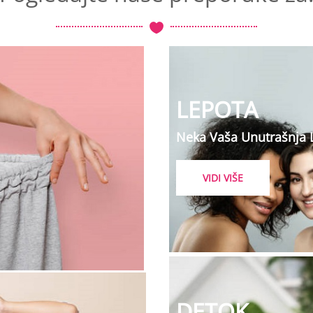
LEPOTA
Neka Vaša Unutrašnja 
VIDI VIŠE
DETOK