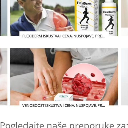
FLEXIDERM ISKUSTVA I CENA, NUSPOJAVE, PREVARA? 2026
VENOBOOST ISKUSTVA I CENA, NUSPOJAVE, PREVARA? 2026
Pogledajte naše preporuke za