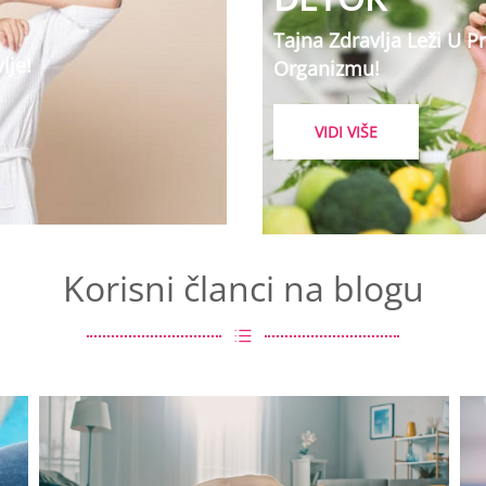
Tajna Zdravlja Leži U 
lje!
Organizmu!
VIDI VIŠE
Korisni članci na blogu