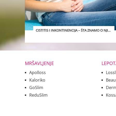
BILJE PROTIV VISOKOG KRVNOG PRITISKA I STRESA
CISTITIS I INKONTINENCIJA – ŠTA ZNAMO O NJIMA
MRŠAVLJENJE
LEPOT
Apolloss
Loss
Kaloriko
Beau
GoSlim
Derm
ReduSlim
Koss