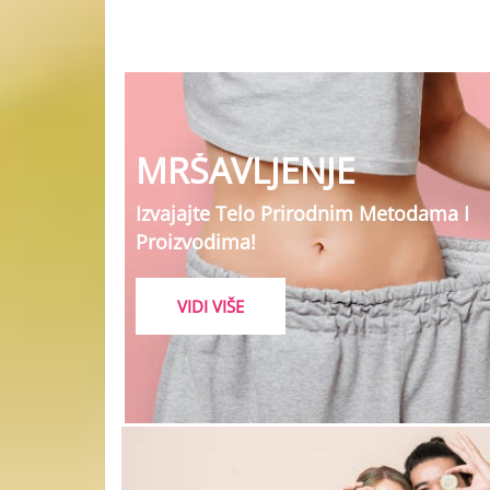
MRŠAVLJENJE
Izvajajte Telo Prirodnim Metodama I
Proizvodima!
VIDI VIŠE