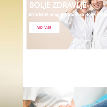
BOLJE ZDRAVLJE
Iskoristite Snagu Prirode Za Bolje Zdrav
VIDI VIŠE