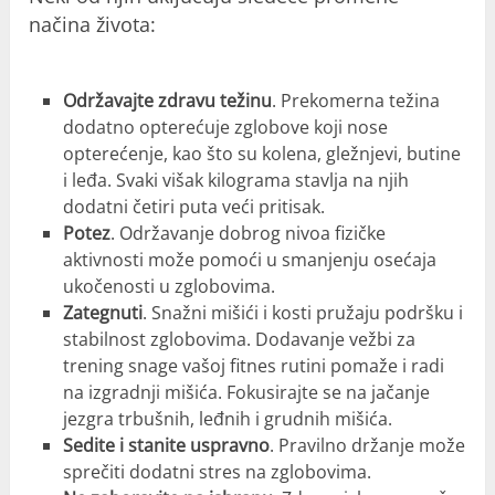
načina života:
Održavajte zdravu težinu
. Prekomerna težina
dodatno opterećuje zglobove koji nose
opterećenje, kao što su kolena, gležnjevi, butine
i leđa. Svaki višak kilograma stavlja na njih
dodatni četiri puta veći pritisak.
Potez
. Održavanje dobrog nivoa fizičke
aktivnosti može pomoći u smanjenju osećaja
ukočenosti u zglobovima.
Zategnuti
. Snažni mišići i kosti pružaju podršku i
stabilnost zglobovima. Dodavanje vežbi za
trening snage vašoj fitnes rutini pomaže i radi
na izgradnji mišića. Fokusirajte se na jačanje
jezgra trbušnih, leđnih i grudnih mišića.
Sedite i stanite uspravno
. Pravilno držanje može
sprečiti dodatni stres na zglobovima.