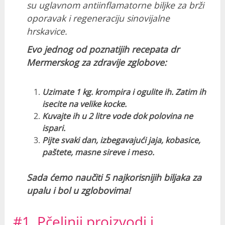
su uglavnom antiinflamatorne biljke za brži
oporavak i regeneraciju sinovijalne
hrskavice.
Evo jednog od poznatijih recepata dr
Mermerskog za zdravije zglobove:
Uzimate 1 kg. krompira i ogulite ih. Zatim ih
isecite na velike kocke.
Kuvajte ih u 2 litre vode dok polovina ne
ispari.
Pijte svaki dan, izbegavajući jaja, kobasice,
paštete, masne sireve i meso.
Sada ćemo naučiti 5 najkorisnijih biljaka za
upalu i bol u zglobovima!
#1. Pčelinji proizvodi i