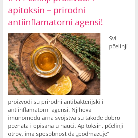
apitoksin – prirodni
antiinflamatorni agensi!
Svi
pčelinji
proizvodi su prirodni antibakterijski i
antiinflamatorni agensi. Njihova
imunomodularna svojstva su takođe dobro
poznata i opisana u nauci. Apitoksin, pčelinji
otrov, ima sposobnost da „podmazuje“