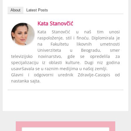
About
Latest Posts
Kata Stanovčić
Kata Stanovčić u naš tim unosi
raspoloženje, stil i finoću. Diplomirala je
na Fakultetu likovnih umetnosti
Univerziteta u Beogradu, smer
televizijsko novinarstvo, gde se opredelila za
specijalizaciju iz oblasti kulture. Dugi niz godina
usavršavala se u raznim medijima u našoj zemlji.
Glavni i odgovorni urednik Zdravlje-Casopis od
nastanka sajta.