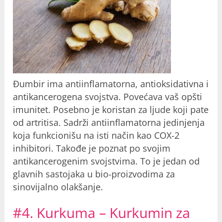
Đumbir ima antiinflamatorna, antioksidativna i
antikancerogena svojstva. Povećava vaš opšti
imunitet. Posebno je koristan za ljude koji pate
od artritisa. Sadrži antiinflamatorna jedinjenja
koja funkcionišu na isti način kao COX-2
inhibitori. Takođe je poznat po svojim
antikancerogenim svojstvima. To je jedan od
glavnih sastojaka u bio-proizvodima za
sinovijalno olakšanje.
#4. Kurkuma – Kurkumin za