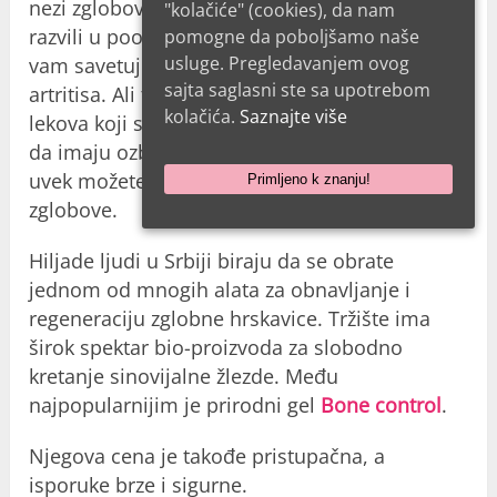
nezi zglobova. Ako je oblik artritisa koji ste
"kolačiće" (cookies), da nam
razvili u poodmakloj fazi, vaš lekar može da
pomogne da poboljšamo naše
usluge. Pregledavanjem ovog
vam savetuje operaciju. Postoji i lek za lečenje
sajta saglasni ste sa upotrebom
artritisa. Ali to obično uključuje uzimanje
kolačića.
Saznajte više
lekova koji sadrže kortikosteroide. I svi znamo
da imaju ozbiljne neželjene efekte. Naravno,
uvek možete uzeti više biljaka za zdrave
Primljeno k znanju!
zglobove.
Hiljade ljudi u Srbiji biraju da se obrate
jednom od mnogih alata za obnavljanje i
regeneraciju zglobne hrskavice. Tržište ima
širok spektar bio-proizvoda za slobodno
kretanje sinovijalne žlezde. Među
najpopularnijim je prirodni gel
Bone control
.
Njegova cena je takođe pristupačna, a
isporuke brze i sigurne.