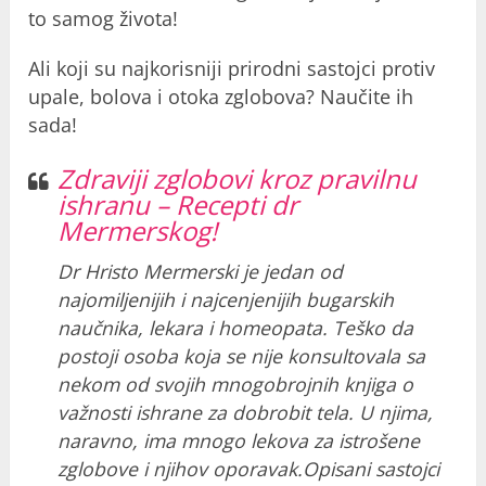
to samog života!
Ali koji su najkorisniji prirodni sastojci protiv
upale, bolova i otoka zglobova? Naučite ih
sada!
Zdraviji zglobovi kroz pravilnu
ishranu – Recepti dr
Mermerskog!
Dr Hristo Mermerski je jedan od
najomiljenijih i najcenjenijih bugarskih
naučnika, lekara i homeopata. Teško da
postoji osoba koja se nije konsultovala sa
nekom od svojih mnogobrojnih knjiga o
važnosti ishrane za dobrobit tela. U njima,
naravno, ima mnogo lekova za istrošene
zglobove i njihov oporavak.Opisani sastojci