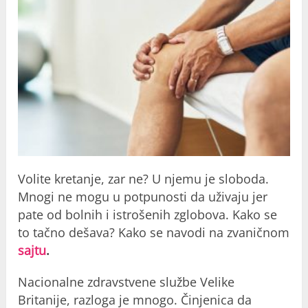
Volite kretanje, zar ne? U njemu je sloboda.
Mnogi ne mogu u potpunosti da uživaju jer
pate od bolnih i istrošenih zglobova. Kako se
to tačno dešava? Kako se navodi na zvaničnom
saјtu
.
Nacionalne zdravstvene službe Velike
Britanije, razloga je mnogo. Činjenica da