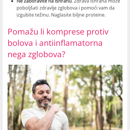
Ne zaboravite na ishranu
. Zdrava ishrana može
poboljšati zdravlje zglobova i pomoći vam da
izgubite težinu. Naglasite biljne proteine.
Pomažu li komprese protiv
bolova i antiinflamatorna
nega zglobova?