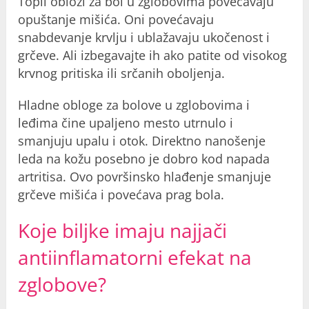
Topli oblozi za bol u zglobovima povećavaju
opuštanje mišića. Oni povećavaju
snabdevanje krvlju i ublažavaju ukočenost i
grčeve. Ali izbegavajte ih ako patite od visokog
krvnog pritiska ili srčanih oboljenja.
Hladne obloge za bolove u zglobovima i
leđima čine upaljeno mesto utrnulo i
smanjuju upalu i otok. Direktno nanošenje
leda na kožu posebno je dobro kod napada
artritisa. Ovo površinsko hlađenje smanjuje
grčeve mišića i povećava prag bola.
Koje biljke imaju najjači
antiinflamatorni efekat na
zglobove?