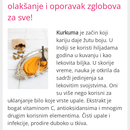
olakšanje i oporavak zglobova
za sve!
Kurkuma
je začin koji
kariju daje žutu boju. U
Indiji se koristi hiljadama
godina u kuvanju i kao
lekovita biljka. U skorije
vreme, nauka je otkrila da
sadrži jedinjenja sa
lekovitim svojstvima. Oni
su više nego korisni za
uklanjanje bilo koje vrste upale. Ekstrakt je
bogat vitaminom C, antioksidansima i mnogim
drugim korisnim elementima. Čisti upale i
infekcije, prodire duboko u tkiva.