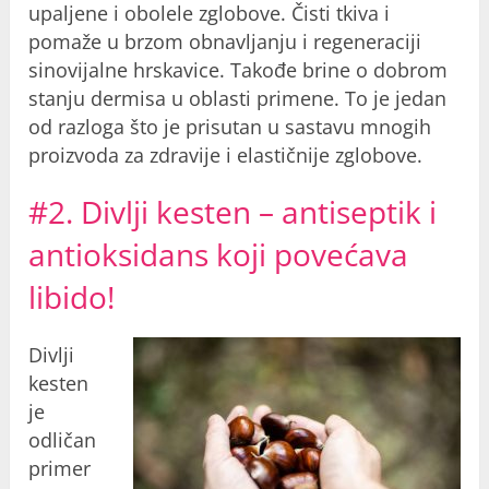
upaljene i obolele zglobove. Čisti tkiva i
pomaže u brzom obnavljanju i regeneraciji
sinovijalne hrskavice. Takođe brine o dobrom
stanju dermisa u oblasti primene. To je jedan
od razloga što je prisutan u sastavu mnogih
proizvoda za zdravije i elastičnije zglobove.
#2. Divlji kesten – antiseptik i
antioksidans koji povećava
libido!
Divlji
kesten
je
odličan
primer