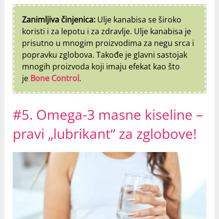
Zanimljiva činjenica:
Ulje kanabisa se široko
koristi i za lepotu i za zdravlje. Ulje kanabisa je
prisutno u mnogim proizvodima za negu srca i
popravku zglobova. Takođe je glavni sastojak
mnogih proizvoda koji imaju efekat kao što
je
Bone Control
.
#5. Omega-3 masne kiseline –
pravi „lubrikant“ za zglobove!