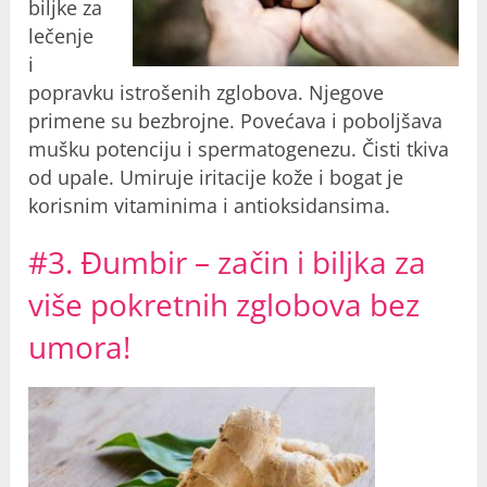
biljke za
lečenje
i
popravku istrošenih zglobova. Njegove
primene su bezbrojne. Povećava i poboljšava
mušku potenciju i spermatogenezu. Čisti tkiva
od upale. Umiruje iritacije kože i bogat je
korisnim vitaminima i antioksidansima.
#3. Đumbir – začin i biljka za
više pokretnih zglobova bez
umora!