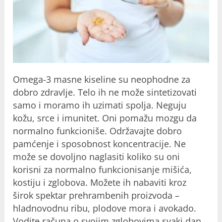
Omega-3 masne kiseline su neophodne za
dobro zdravlje. Telo ih ne može sintetizovati
samo i moramo ih uzimati spolja. Neguju
kožu, srce i imunitet. Oni pomažu mozgu da
normalno funkcioniše. Održavajte dobro
pamćenje i sposobnost koncentracije. Ne
može se dovoljno naglasiti koliko su oni
korisni za normalno funkcionisanje mišića,
kostiju i zglobova. Možete ih nabaviti kroz
širok spektar prehrambenih proizvoda –
hladnovodnu ribu, plodove mora i avokado.
Vodite računa o svojim zglobovima svaki dan