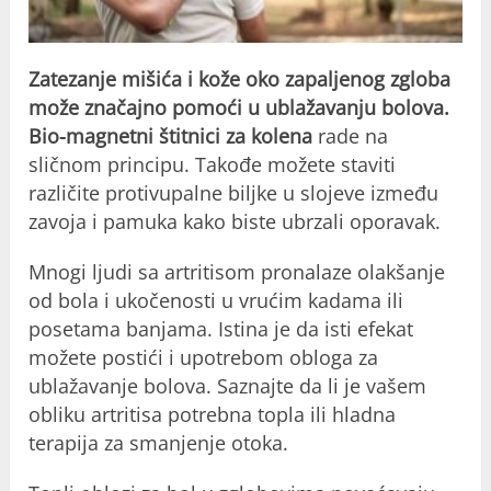
Zatezanje mišića i kože oko zapaljenog zgloba
može značajno pomoći u ublažavanju bolova.
Bio-magnetni štitnici za kolena
rade na
sličnom principu. Takođe možete staviti
različite protivupalne biljke u slojeve između
zavoja i pamuka kako biste ubrzali oporavak.
Mnogi ljudi sa artritisom pronalaze olakšanje
od bola i ukočenosti u vrućim kadama ili
posetama banjama. Istina je da isti efekat
možete postići i upotrebom obloga za
ublažavanje bolova. Saznajte da li je vašem
obliku artritisa potrebna topla ili hladna
terapija za smanjenje otoka.