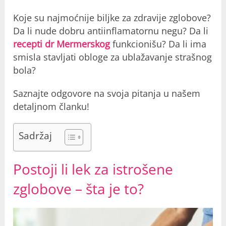
Koje su najmoćnije biljke za zdravije zglobove?
Da li nude dobru antiinflamatornu negu? Da li
recepti dr Mermerskog
funkcionišu? Da li ima
smisla stavljati obloge za ublažavanje strašnog
bola?
Saznajte odgovore na svoja pitanja u našem
detaljnom članku!
Sadržaj
Postoji li lek za istrošene
zglobove – šta je to?