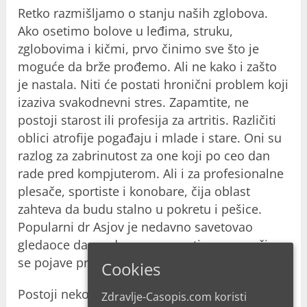
Retko razmišljamo o stanju naših zglobova.
Ako osetimo bolove u leđima, struku,
zglobovima i kičmi, prvo činimo sve što je
moguće da brže prođemo. Ali ne kako i zašto
je nastala. Niti će postati hronični problem koji
izaziva svakodnevni stres. Zapamtite, ne
postoji starost ili profesija za artritis. Različiti
oblici atrofije pogađaju i mlade i stare. Oni su
razlog za zabrinutost za one koji po ceo dan
rade pred kompjuterom. Ali i za profesionalne
plesače, sportiste i konobare, čija oblast
zahteva da budu stalno u pokretu i pešice.
Popularni dr Asjov je nedavno savetovao
gledaoce da preduzmu preventivne mere čim
se pojave prvi bolovi u zglobovima.
Cookies
Postoji nekoliko alternativa antiinflamatornoj
Zdravlje-Casopis.com koristi