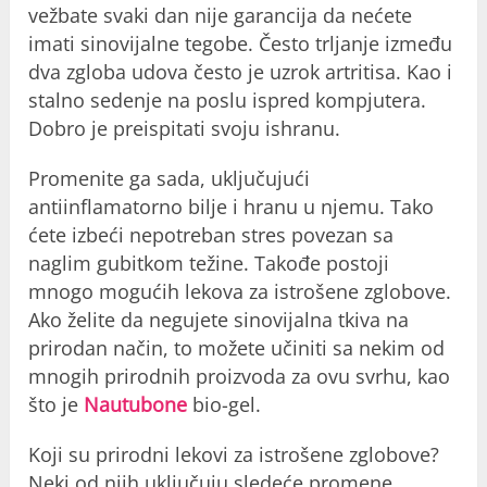
vežbate svaki dan nije garancija da nećete
imati sinovijalne tegobe. Često trljanje između
dva zgloba udova često je uzrok artritisa. Kao i
stalno sedenje na poslu ispred kompjutera.
Dobro je preispitati svoju ishranu.
Promenite ga sada, uključujući
antiinflamatorno bilje i hranu u njemu. Tako
ćete izbeći nepotreban stres povezan sa
naglim gubitkom težine. Takođe postoji
mnogo mogućih lekova za istrošene zglobove.
Ako želite da negujete sinovijalna tkiva na
prirodan način, to možete učiniti sa nekim od
mnogih prirodnih proizvoda za ovu svrhu, kao
što je
Nautubone
bio-gel.
Koji su prirodni lekovi za istrošene zglobove?
Neki od njih uključuju sledeće promene