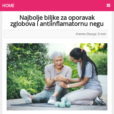
HOME
Najbolje biljke za oporavak
zglobova i antiinflamatornu negu
Vreme čitanja:
5
min