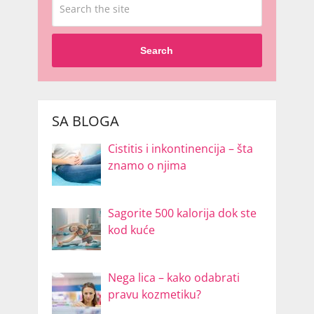
Search
SA BLOGA
Cistitis i inkontinencija – šta
znamo o njima
Sagorite 500 kalorija dok ste
kod kuće
Nega lica – kako odabrati
pravu kozmetiku?