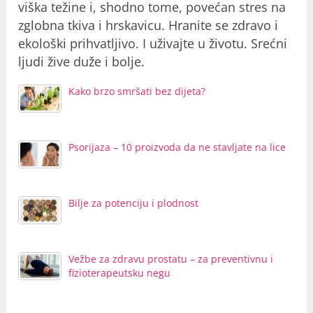
viška težine i, shodno tome, povećan stres na
zglobna tkiva i hrskavicu. Hranite se zdravo i
ekološki prihvatljivo. I uživajte u životu. Srećni
ljudi žive duže i bolje.
Kako brzo smršati bez dijeta?
Psorijaza – 10 proizvoda da ne stavljate na lice
Bilje za potenciju i plodnost
Vežbe za zdravu prostatu – za preventivnu i
fizioterapeutsku negu