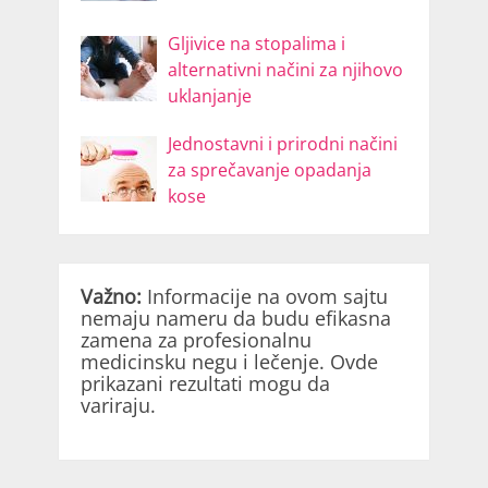
Gljivice na stopalima i
alternativni načini za njihovo
uklanjanje
Jednostavni i prirodni načini
za sprečavanje opadanja
kose
Važno:
Informacije na ovom sajtu
nemaju nameru da budu efikasna
zamena za profesionalnu
medicinsku negu i lečenje. Ovde
prikazani rezultati mogu da
variraju.