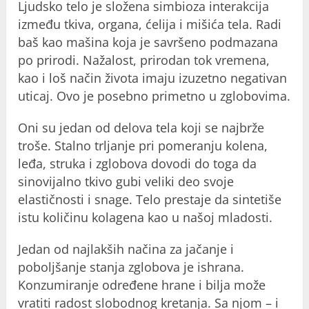
Ljudsko telo je složena simbioza interakcija
između tkiva, organa, ćelija i mišića tela. Radi
baš kao mašina koja je savršeno podmazana
po prirodi. Nažalost, prirodan tok vremena,
kao i loš način života imaju izuzetno negativan
uticaj. Ovo je posebno primetno u zglobovima.
Oni su jedan od delova tela koji se najbrže
troše. Stalno trljanje pri pomeranju kolena,
leđa, struka i zglobova dovodi do toga da
sinovijalno tkivo gubi veliki deo svoje
elastičnosti i snage. Telo prestaje da sintetiše
istu količinu kolagena kao u našoj mladosti.
Jedan od najlakših načina za jačanje i
poboljšanje stanja zglobova je ishrana.
Konzumiranje određene hrane i bilja može
vratiti radost slobodnog kretanja. Sa njom – i