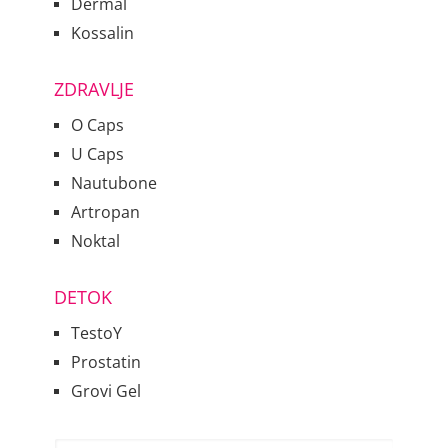
Dermal
Kossalin
ZDRAVLJE
O Caps
U Caps
Nautubone
Artropan
Noktal
DETOK
TestoY
Prostatin
Grovi Gel