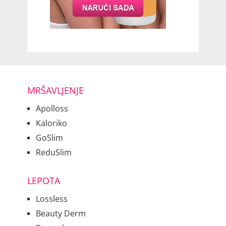
MRŠAVLJENJE
Apolloss
Kaloriko
GoSlim
ReduSlim
LEPOTA
Lossless
Beauty Derm